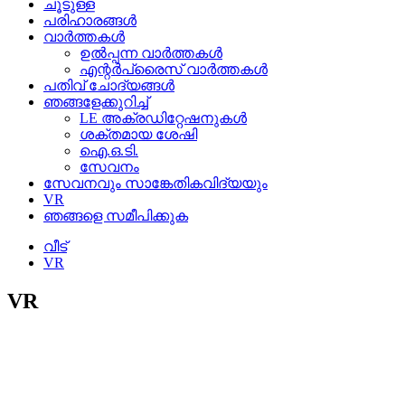
ചൂടുള്ള
പരിഹാരങ്ങൾ
വാർത്തകൾ
ഉൽപ്പന്ന വാർത്തകൾ
എന്റർപ്രൈസ് വാർത്തകൾ
പതിവ് ചോദ്യങ്ങൾ
ഞങ്ങളേക്കുറിച്ച്
LE അക്രഡിറ്റേഷനുകൾ
ശക്തമായ ശേഷി
ഐ.ഒ.ടി.
സേവനം
സേവനവും സാങ്കേതികവിദ്യയും
VR
ഞങ്ങളെ സമീപിക്കുക
വീട്
VR
VR