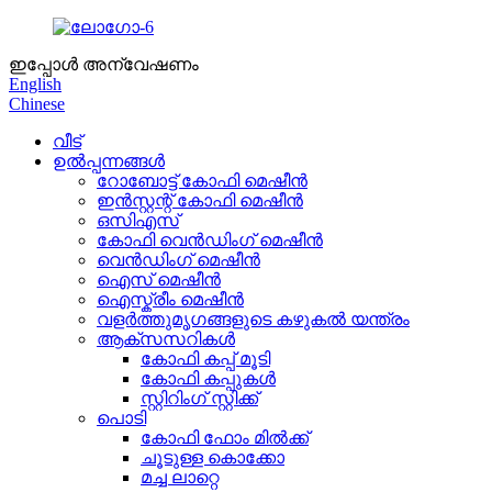
ഇപ്പോൾ അന്വേഷണം
English
Chinese
വീട്
ഉൽപ്പന്നങ്ങൾ
റോബോട്ട് കോഫി മെഷീൻ
ഇൻസ്റ്റന്റ് കോഫി മെഷീൻ
ഒസിഎസ്
കോഫി വെൻഡിംഗ് മെഷീൻ
വെൻഡിംഗ് മെഷീൻ
ഐസ് മെഷീൻ
ഐസ്ക്രീം മെഷീൻ
വളർത്തുമൃഗങ്ങളുടെ കഴുകൽ യന്ത്രം
ആക്‌സസറികൾ
കോഫി കപ്പ് മൂടി
കോഫി കപ്പുകൾ
സ്റ്റിറിംഗ് സ്റ്റിക്ക്
പൊടി
കോഫി ഫോം മിൽക്ക്
ചൂടുള്ള കൊക്കോ
മച്ച ലാറ്റെ