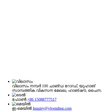
വിലാസം
നമ്പർ 100 ചാങ്‌ഡ റോഡ്, യുഹാങ്
സാമ്പത്തിക വികസന മേഖല, ഹാങ്‌ഷൗ, ചൈന.
ഫോൺ
+86 15088777517
ഇ-മെയിൽ
Inquiry@ylvending.com