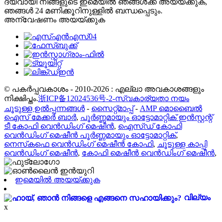
ദയവായി നിങ്ങളുടെ ഇമെയിൽ ഞങ്ങൾക്ക് അയയ്ക്കുക,
ഞങ്ങൾ 24 മണിക്കൂറിനുള്ളിൽ ബന്ധപ്പെടും.
അന്വേഷണം അയയ്ക്കുക
© പകർപ്പവകാശം - 2010-2026 : എല്ലാ അവകാശങ്ങളും
നിക്ഷിപ്തം.
浙ICP备12024536号-2-
സ്വകാര്യതാ നയം
ചൂടുള്ള ഉൽപ്പന്നങ്ങൾ
-
സൈറ്റ്മാപ്പ്
-
AMP മൊബൈൽ
ഐസ് മേക്കർ ബാർ
,
പൂർണ്ണമായും ഓട്ടോമാറ്റിക് ഇൻസ്റ്റന്റ്
ടീ ​​കോഫി വെൻഡിംഗ് മെഷീൻ
,
ഐസ്ഡ് കോഫി
വെൻഡിംഗ് മെഷീൻ പൂർണ്ണമായും ഓട്ടോമാറ്റിക്
,
നെസ്‌കഫെ വെൻഡിംഗ് മെഷീൻ കോഫി
,
ചൂടുള്ള കാപ്പി
വെൻഡിംഗ് മെഷീൻ
,
കോഫി മെഷീൻ വെൻഡിംഗ് മെഷീൻ
,
ഇമെയിൽ അയയ്ക്കുക
വില്യം
x