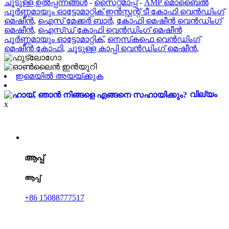
ചൂടുള്ള ഉൽപ്പന്നങ്ങൾ
-
സൈറ്റ്മാപ്പ്
-
AMP മൊബൈൽ
പൂർണ്ണമായും ഓട്ടോമാറ്റിക് ഇൻസ്റ്റന്റ് ടീ ​​കോഫി വെൻഡിംഗ്
മെഷീൻ
,
ഐസ് മേക്കർ ബാർ
,
കോഫി മെഷീൻ വെൻഡിംഗ്
മെഷീൻ
,
ഐസ്ഡ് കോഫി വെൻഡിംഗ് മെഷീൻ
പൂർണ്ണമായും ഓട്ടോമാറ്റിക്
,
നെസ്‌കഫെ വെൻഡിംഗ്
മെഷീൻ കോഫി
,
ചൂടുള്ള കാപ്പി വെൻഡിംഗ് മെഷീൻ
,
ഇമെയിൽ അയയ്ക്കുക
വില്യം
x
ആപ്പ്
ആപ്പ്
+86 15088777517