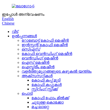
ഇപ്പോൾ അന്വേഷണം
English
Chinese
വീട്
ഉൽപ്പന്നങ്ങൾ
റോബോട്ട് കോഫി മെഷീൻ
ഇൻസ്റ്റന്റ് കോഫി മെഷീൻ
ഒസിഎസ്
കോഫി വെൻഡിംഗ് മെഷീൻ
വെൻഡിംഗ് മെഷീൻ
ഐസ് മെഷീൻ
ഐസ്ക്രീം മെഷീൻ
വളർത്തുമൃഗങ്ങളുടെ കഴുകൽ യന്ത്രം
ആക്‌സസറികൾ
കോഫി കപ്പ് മൂടി
കോഫി കപ്പുകൾ
സ്റ്റിറിംഗ് സ്റ്റിക്ക്
പൊടി
കോഫി ഫോം മിൽക്ക്
ചൂടുള്ള കൊക്കോ
മച്ച ലാറ്റെ