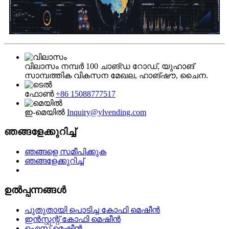
വിലാസം
നമ്പർ 100 ചാങ്‌ഡ റോഡ്, യുഹാങ്
സാമ്പത്തിക വികസന മേഖല, ഹാങ്‌ഷൗ, ചൈന.
ഫോൺ
+86 15088777517
ഇ-മെയിൽ
Inquiry@ylvending.com
ഞങ്ങളേക്കുറിച്ച്
ഞങ്ങളെ സമീപിക്കുക
ഞങ്ങളേക്കുറിച്ച്
ഉൽപ്പന്നങ്ങൾ
പുതുതായി പൊടിച്ച കോഫി മെഷീൻ
ഇൻസ്റ്റന്റ് കോഫി മെഷീൻ
ഐസ് മെഷീൻ