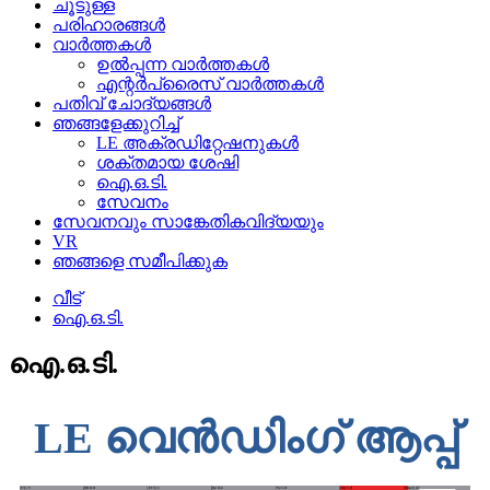
ചൂടുള്ള
പരിഹാരങ്ങൾ
വാർത്തകൾ
ഉൽപ്പന്ന വാർത്തകൾ
എന്റർപ്രൈസ് വാർത്തകൾ
പതിവ് ചോദ്യങ്ങൾ
ഞങ്ങളേക്കുറിച്ച്
LE അക്രഡിറ്റേഷനുകൾ
ശക്തമായ ശേഷി
ഐ.ഒ.ടി.
സേവനം
സേവനവും സാങ്കേതികവിദ്യയും
VR
ഞങ്ങളെ സമീപിക്കുക
വീട്
ഐ.ഒ.ടി.
ഐ.ഒ.ടി.
LE വെൻഡിംഗ് ആപ്പ്