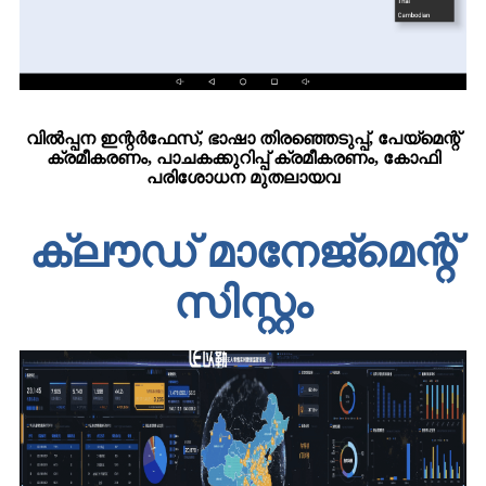
വിൽപ്പന ഇന്റർഫേസ്, ഭാഷാ തിരഞ്ഞെടുപ്പ്, പേയ്‌മെന്റ്
ക്രമീകരണം, പാചകക്കുറിപ്പ് ക്രമീകരണം, കോഫി
പരിശോധന മുതലായവ
ക്ലൗഡ് മാനേജ്മെന്റ്
സിസ്റ്റം