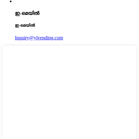
ഇ-മെയിൽ
ഇ-മെയിൽ
Inquiry@ylvending.com