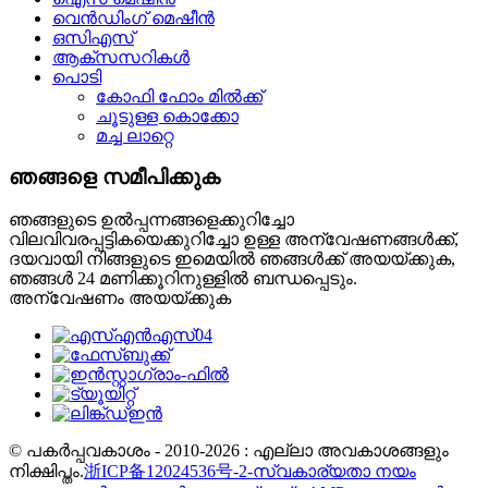
വെൻഡിംഗ് മെഷീൻ
ഒസിഎസ്
ആക്‌സസറികൾ
പൊടി
കോഫി ഫോം മിൽക്ക്
ചൂടുള്ള കൊക്കോ
മച്ച ലാറ്റെ
ഞങ്ങളെ സമീപിക്കുക
ഞങ്ങളുടെ ഉൽപ്പന്നങ്ങളെക്കുറിച്ചോ
വിലവിവരപ്പട്ടികയെക്കുറിച്ചോ ഉള്ള അന്വേഷണങ്ങൾക്ക്,
ദയവായി നിങ്ങളുടെ ഇമെയിൽ ഞങ്ങൾക്ക് അയയ്ക്കുക,
ഞങ്ങൾ 24 മണിക്കൂറിനുള്ളിൽ ബന്ധപ്പെടും.
അന്വേഷണം അയയ്ക്കുക
© പകർപ്പവകാശം - 2010-2026 : എല്ലാ അവകാശങ്ങളും
നിക്ഷിപ്തം.
浙ICP备12024536号-2-
സ്വകാര്യതാ നയം