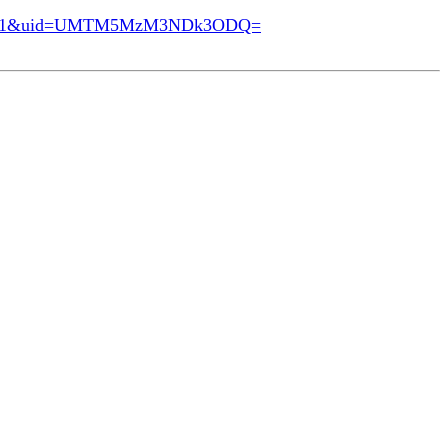
34.1_1.1&uid=UMTM5MzM3NDk3ODQ=