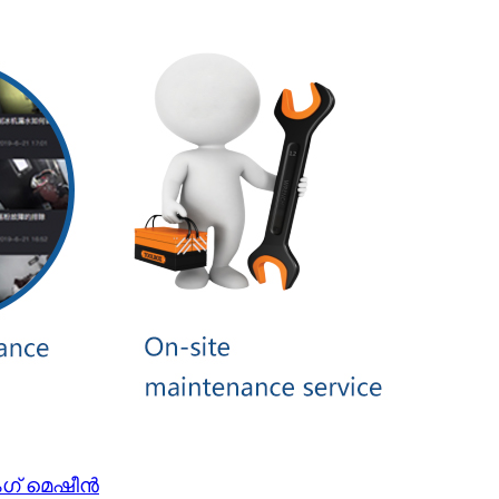
ിംഗ് മെഷീൻ