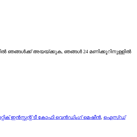
യിൽ ഞങ്ങൾക്ക് അയയ്ക്കുക, ഞങ്ങൾ 24 മണിക്കൂറിനുള്ളിൽ
്റിക് ഇൻസ്റ്റന്റ് ടീ ​​കോഫി വെൻഡിംഗ് മെഷീൻ
,
ഐസ്ഡ്