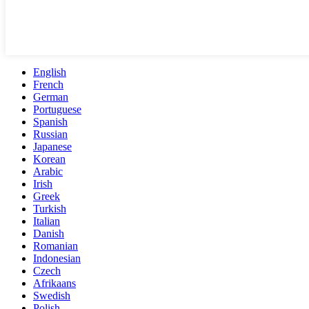
English
French
German
Portuguese
Spanish
Russian
Japanese
Korean
Arabic
Irish
Greek
Turkish
Italian
Danish
Romanian
Indonesian
Czech
Afrikaans
Swedish
Polish