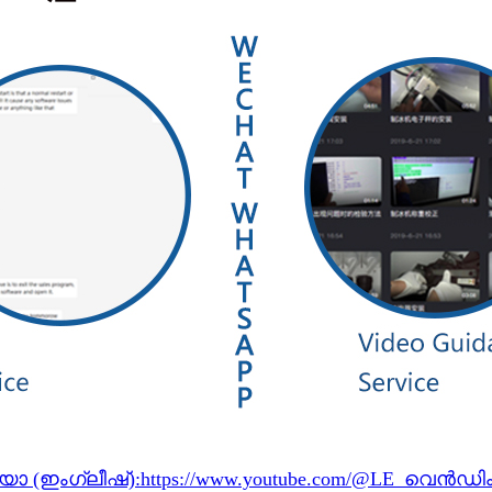
ോ (ഇംഗ്ലീഷ്):
https://www.youtube.com/@LE_വെൻഡ