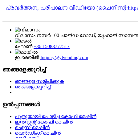
പ്രവർത്തന, പരിപാലന വീഡിയോ (ചൈനീസ്):
htt
വിലാസം
നമ്പർ 100 ചാങ്‌ഡ റോഡ്, യുഹാങ് സാമ്
ഫോൺ
+86 15088777517
ഇ-മെയിൽ
Inquiry@ylvending.com
ഞങ്ങളേക്കുറിച്ച്
ഞങ്ങളെ സമീപിക്കുക
ഞങ്ങളേക്കുറിച്ച്
ഉൽപ്പന്നങ്ങൾ
പുതുതായി പൊടിച്ച കോഫി മെഷീൻ
ഇൻസ്റ്റന്റ് കോഫി മെഷീൻ
ഐസ് മെഷീൻ
വെൻഡിംഗ് മെഷീൻ