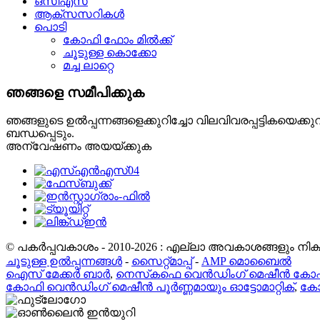
ഒസിഎസ്
ആക്‌സസറികൾ
പൊടി
കോഫി ഫോം മിൽക്ക്
ചൂടുള്ള കൊക്കോ
മച്ച ലാറ്റെ
ഞങ്ങളെ സമീപിക്കുക
ഞങ്ങളുടെ ഉൽപ്പന്നങ്ങളെക്കുറിച്ചോ വിലവിവരപ്പട്ടികയെക
ബന്ധപ്പെടും.
അന്വേഷണം അയയ്ക്കുക
© പകർപ്പവകാശം - 2010-2026 : എല്ലാ അവകാശങ്ങളും നിക്ഷി
ചൂടുള്ള ഉൽപ്പന്നങ്ങൾ
-
സൈറ്റ്മാപ്പ്
-
AMP മൊബൈൽ
ഐസ് മേക്കർ ബാർ
,
നെസ്‌കഫെ വെൻഡിംഗ് മെഷീൻ കോ
കോഫി വെൻഡിംഗ് മെഷീൻ പൂർണ്ണമായും ഓട്ടോമാറ്റിക്
,
കോ