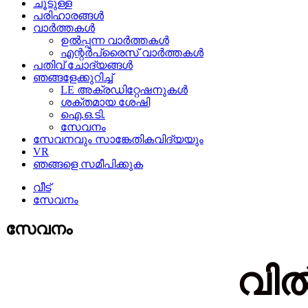
ചൂടുള്ള
പരിഹാരങ്ങൾ
വാർത്തകൾ
ഉൽപ്പന്ന വാർത്തകൾ
എന്റർപ്രൈസ് വാർത്തകൾ
പതിവ് ചോദ്യങ്ങൾ
ഞങ്ങളേക്കുറിച്ച്
LE അക്രഡിറ്റേഷനുകൾ
ശക്തമായ ശേഷി
ഐ.ഒ.ടി.
സേവനം
സേവനവും സാങ്കേതികവിദ്യയും
VR
ഞങ്ങളെ സമീപിക്കുക
വീട്
സേവനം
സേവനം
വിൽ