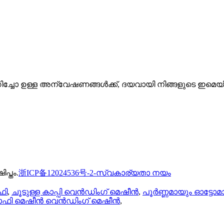
്കുറിച്ചോ ഉള്ള അന്വേഷണങ്ങൾക്ക്, ദയവായി നിങ്ങളുടെ ഇമെ
പ്തം.
浙ICP备12024536号-2-
സ്വകാര്യതാ നയം
ഫി
,
ചൂടുള്ള കാപ്പി വെൻഡിംഗ് മെഷീൻ
,
പൂർണ്ണമായും ഓട്ടോമാറ
ഫി മെഷീൻ വെൻഡിംഗ് മെഷീൻ
,