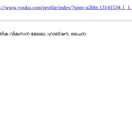
ps://www.youku.com/profile/index/?spm=a2hbt.131415
പത്തിക വികസന മേഖല, ഹാങ്‌ഷൗ, ചൈന.