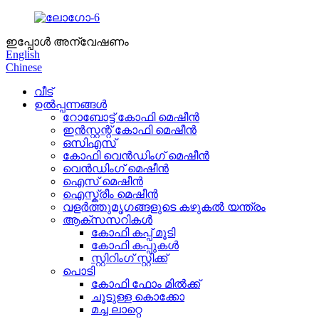
ഇപ്പോൾ അന്വേഷണം
English
Chinese
വീട്
ഉൽപ്പന്നങ്ങൾ
റോബോട്ട് കോഫി മെഷീൻ
ഇൻസ്റ്റന്റ് കോഫി മെഷീൻ
ഒസിഎസ്
കോഫി വെൻഡിംഗ് മെഷീൻ
വെൻഡിംഗ് മെഷീൻ
ഐസ് മെഷീൻ
ഐസ്ക്രീം മെഷീൻ
വളർത്തുമൃഗങ്ങളുടെ കഴുകൽ യന്ത്രം
ആക്‌സസറികൾ
കോഫി കപ്പ് മൂടി
കോഫി കപ്പുകൾ
സ്റ്റിറിംഗ് സ്റ്റിക്ക്
പൊടി
കോഫി ഫോം മിൽക്ക്
ചൂടുള്ള കൊക്കോ
മച്ച ലാറ്റെ