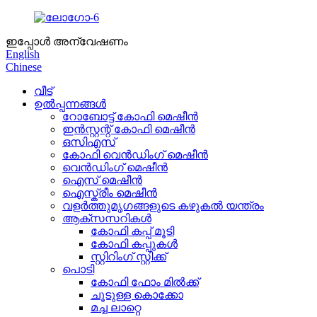
ഇപ്പോൾ അന്വേഷണം
English
Chinese
വീട്
ഉൽപ്പന്നങ്ങൾ
റോബോട്ട് കോഫി മെഷീൻ
ഇൻസ്റ്റന്റ് കോഫി മെഷീൻ
ഒസിഎസ്
കോഫി വെൻഡിംഗ് മെഷീൻ
വെൻഡിംഗ് മെഷീൻ
ഐസ് മെഷീൻ
ഐസ്ക്രീം മെഷീൻ
വളർത്തുമൃഗങ്ങളുടെ കഴുകൽ യന്ത്രം
ആക്‌സസറികൾ
കോഫി കപ്പ് മൂടി
കോഫി കപ്പുകൾ
സ്റ്റിറിംഗ് സ്റ്റിക്ക്
പൊടി
കോഫി ഫോം മിൽക്ക്
ചൂടുള്ള കൊക്കോ
മച്ച ലാറ്റെ