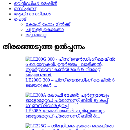
വെൻഡിംഗ് മെഷീൻ
ഒസിഎസ്
ആക്‌സസറികൾ
പൊടി
കോഫി ഫോം മിൽക്ക്
ചൂടുള്ള കൊക്കോ
മച്ച ലാറ്റെ
തിരഞ്ഞെടുത്ത ഉൽപ്പന്നം
LE200G 300 – പീസ് വെൻഡിംഗ് മെഷീൻ: 6
ലെയറുകൾ, ...
LE308A കോഫി മേക്കർ: പൂർണ്ണമായും
ഓട്ടോമേറ്റഡ് പ്രോസസ്, ബീൻ &...