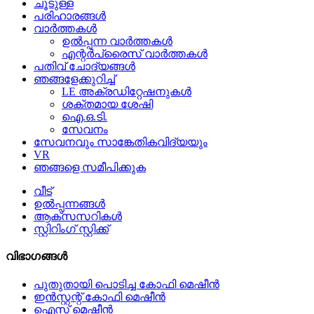
ചൂടുള്ള
പരിഹാരങ്ങൾ
വാർത്തകൾ
ഉൽപ്പന്ന വാർത്തകൾ
എന്റർപ്രൈസ് വാർത്തകൾ
പതിവ് ചോദ്യങ്ങൾ
ഞങ്ങളേക്കുറിച്ച്
LE അക്രഡിറ്റേഷനുകൾ
ശക്തമായ ശേഷി
ഐ.ഒ.ടി.
സേവനം
സേവനവും സാങ്കേതികവിദ്യയും
VR
ഞങ്ങളെ സമീപിക്കുക
വീട്
ഉൽപ്പന്നങ്ങൾ
ആക്‌സസറികൾ
സ്റ്റിറിംഗ് സ്റ്റിക്ക്
വിഭാഗങ്ങൾ
പുതുതായി പൊടിച്ച കോഫി മെഷീൻ
ഇൻസ്റ്റന്റ് കോഫി മെഷീൻ
ഐസ് മെഷീൻ