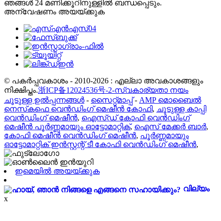
ഞങ്ങൾ 24 മണിക്കൂറിനുള്ളിൽ ബന്ധപ്പെടും.
അന്വേഷണം അയയ്ക്കുക
© പകർപ്പവകാശം - 2010-2026 : എല്ലാ അവകാശങ്ങളും
നിക്ഷിപ്തം.
浙ICP备12024536号-2-
സ്വകാര്യതാ നയം
ചൂടുള്ള ഉൽപ്പന്നങ്ങൾ
-
സൈറ്റ്മാപ്പ്
-
AMP മൊബൈൽ
നെസ്‌കഫെ വെൻഡിംഗ് മെഷീൻ കോഫി
,
ചൂടുള്ള കാപ്പി
വെൻഡിംഗ് മെഷീൻ
,
ഐസ്ഡ് കോഫി വെൻഡിംഗ്
മെഷീൻ പൂർണ്ണമായും ഓട്ടോമാറ്റിക്
,
ഐസ് മേക്കർ ബാർ
,
കോഫി മെഷീൻ വെൻഡിംഗ് മെഷീൻ
,
പൂർണ്ണമായും
ഓട്ടോമാറ്റിക് ഇൻസ്റ്റന്റ് ടീ ​​കോഫി വെൻഡിംഗ് മെഷീൻ
,
ഇമെയിൽ അയയ്ക്കുക
വില്യം
x