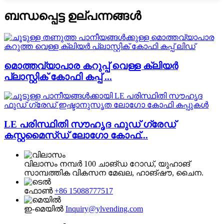
ബന്ധപ്പെട്ട ഉല്പന്നങ്ങൾ
മൊത്തവ്യാപാര കറുപ്പ് വെള്ള ക്ലിയർ
പ്ലാസ്റ്റിക് കോഫി കപ്പ് ...
LE പരിസ്ഥിതി സൗഹൃദ ഫുഡ് ഗ്രേഡ്
കസ്റ്റമൈസ്ഡ് ലോഗോ കോഫ്...
വിലാസം
നമ്പർ 100 ചാങ്‌ഡ റോഡ്, യുഹാങ്
സാമ്പത്തിക വികസന മേഖല, ഹാങ്‌ഷൗ, ചൈന.
ഫോൺ
+86 15088777517
ഇ-മെയിൽ
Inquiry@ylvending.com