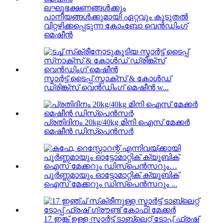
ലഘുഭക്ഷണങ്ങൾക്കും
പാനീയങ്ങൾക്കുമായി ഏറ്റവും കൂടുതൽ
വിറ്റഴിക്കപ്പെടുന്ന കോംബോ വെൻഡിംഗ്
മെഷീൻ
സ്മാർട്ട് ടൈപ്പ് സ്നാക്സ് & കോൾഡ്
ഡ്രിങ്ക്സ് വെൻഡിംഗ് മെഷീൻ w...
പ്രതിദിനം 20kg/40kg മിനി ഐസ് മേക്കർ
മെഷീൻ ഡിസ്പെൻസർ
പൂർണ്ണമായും ഓട്ടോമാറ്റിക് ക്യൂബിക്
ഐസ് മേക്കറും ഡിസ്പെൻസറും ...
17 ഇങ്ക് ഉള്ള സ്മാർട്ട് ടാബ്‌ലെറ്റ് ടോപ്പ് ഫ്രഷ്