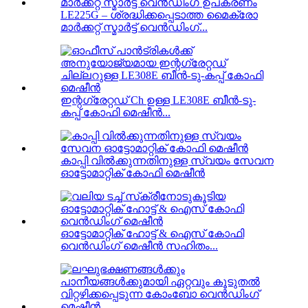
LE225G – ശ്രദ്ധിക്കപ്പെടാത്ത മൈക്രോ
മാർക്കറ്റ് സ്മാർട്ട് വെൻഡിംഗ്...
ഇന്റഗ്രേറ്റഡ് Ch ഉള്ള LE308E ബീൻ-ടു-
കപ്പ് കോഫി മെഷീൻ...
കാപ്പി വിൽക്കുന്നതിനുള്ള സ്വയം സേവന
ഓട്ടോമാറ്റിക് കോഫി മെഷീൻ
ഓട്ടോമാറ്റിക് ഹോട്ട് & ഐസ് കോഫി
വെൻഡിംഗ് മെഷീൻ സഹിതം...