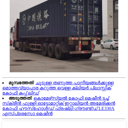
മുമ്പത്തേത്:
ചൂടുള്ള തണുത്ത പാനീയങ്ങൾക്കുള്ള
മൊത്തവ്യാപാര കറുത്ത വെള്ള ക്ലിയർ പ്ലാസ്റ്റിക്
കോഫി കപ്പ് ലിഡ്
അടുത്തത്:
കൊമേഴ്‌സ്യൽ കോഫി മെഷീൻ ടച്ച്
സ്‌ക്രീൻ ഫുള്ളി ഓട്ടോമാറ്റിക് ഇറ്റാലിയൻ അമേരിക്കൻ
കോഫി ഹൗസ്ഹോൾഡ് ഫ്രഷ്‌ലി ഗ്രൗണ്ട്ഡ് LE330A
എസ്പ്രെസോ മെഷീൻ